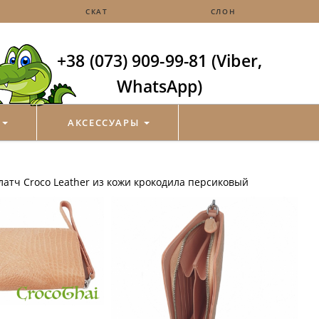
СКАТ
СЛОН
+38 (073) 909-99-81 (Viber,
WhatsApp)
И
АКСЕССУАРЫ
латч Croco Leather из кожи крокодила персиковый