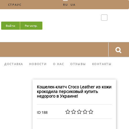
СТРАУС
RU
UA
Войти
Регистр.
ДОСТАВКА
НОВОСТИ
О НАС
ОТЗЫВЫ
КОНТАКТЫ
Кошелек-клатч Croco Leather из кожи
крокодила персиковый купить
недорого в Украине!
ID 188