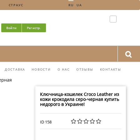
СТРАУС
RU
UA
Войти
Регистр.
ДОСТАВКА
НОВОСТИ
О НАС
ОТЗЫВЫ
КОНТАКТЫ
ерная
Ключница-кошелек Croco Leather из
кожи крокодила серо-черная купить
недорого в Украине!
ID 158