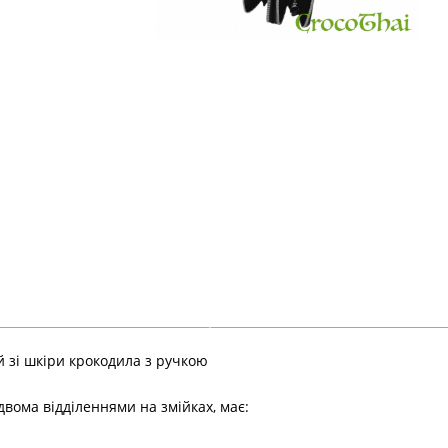
 зі шкіри крокодила з ручкою
вома відділеннями на змійках, має: