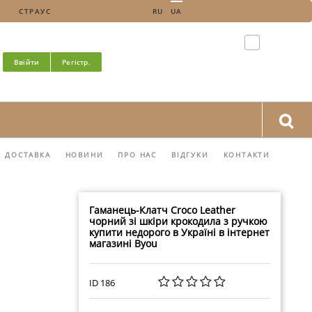
СТРАУС
RU
UA
Ввійти
Регістр.
ДОСТАВКА
НОВИНИ
ПРО НАС
ВІДГУКИ
КОНТАКТИ
Гаманець-Клатч Croco Leather
чорний зі шкіри крокодила з ручкою
купити недорого в Україні в інтернет
магазині Byou
ID 186