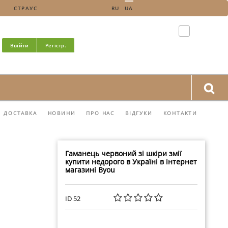
СТРАУС
RU
UA
Ввійти
Регістр.
ДОСТАВКА
НОВИНИ
ПРО НАС
ВІДГУКИ
КОНТАКТИ
Гаманець червоний зі шкіри змії
купити недорого в Україні в інтернет
магазині Byou
ID 52