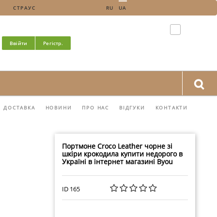
СТРАУС
RU
UA
Ввійти
Регістр.
ДОСТАВКА
НОВИНИ
ПРО НАС
ВІДГУКИ
КОНТАКТИ
Портмоне Croco Leather чорне зі
шкіри крокодила купити недорого в
Україні в інтернет магазині Byou
ID 165