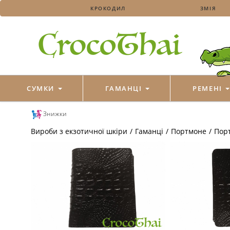
КРОКОДИЛ
ЗМІЯ
СУМКИ
ГАМАНЦІ
РЕМЕНІ
Знижки
Вироби з екзотичної шкіри
/
Гаманці
/
Портмоне
/
Порт