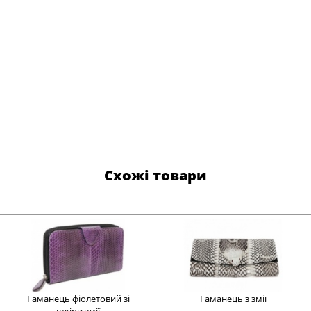
Схожі товари
Гаманець фіолетовий зі
Гаманець з змії
шкіри змії