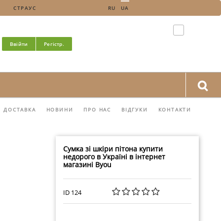
СТРАУС
RU
UA
Ввійти
Регістр.
ДОСТАВКА
НОВИНИ
ПРО НАС
ВІДГУКИ
КОНТАКТИ
Сумка зі шкіри пітона купити
недорого в Україні в інтернет
магазині Byou
ID 124