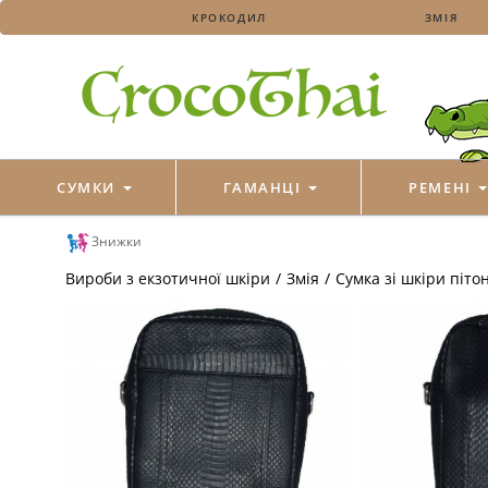
КРОКОДИЛ
ЗМІЯ
СУМКИ
ГАМАНЦІ
РЕМЕНІ
Знижки
Вироби з екзотичної шкіри
/
Змія
/
Сумка зі шкіри піто