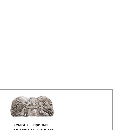
Сумка зі шкіри змії в
натуральному кольорі