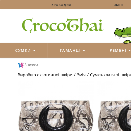
КРОКОДИЛ
ЗМІЯ
СУМКИ
ГАМАНЦІ
РЕМЕНІ
Знижки
Вироби з екзотичної шкіри
/
Змія
/
Сумка-клатч зі шкіри