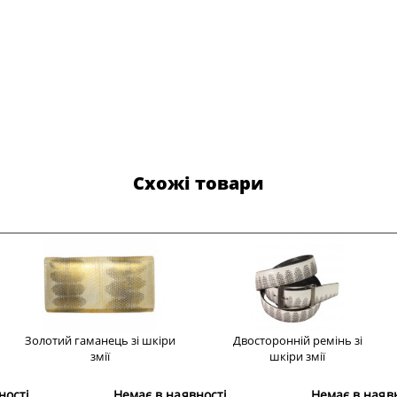
Схожі товари
Золотий гаманець зі шкіри
Двосторонній ремінь зі
змії
шкіри змії
ності
Немає в наявності
Немає в наяв