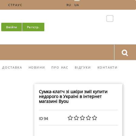
СТРАУС
RU
UA
Ввійти
Регістр.
ДОСТАВКА
НОВИНИ
ПРО НАС
ВІДГУКИ
КОНТАКТИ
Сумка-клатч зі шкіри змії купити
недорого в Україні в інтернет
магазині Byou
ID 94