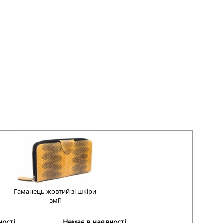
Гаманець жовтий зі шкіри
змії
ності
Немає в наявності